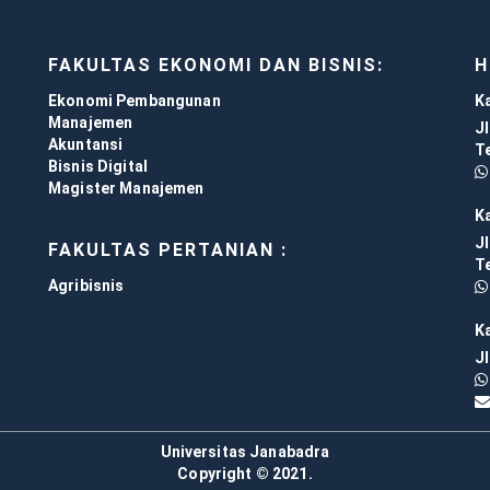
FAKULTAS EKONOMI DAN BISNIS:
H
Ekonomi Pembangunan
K
Manajemen
J
Akuntansi
T
Bisnis Digital
Magister Manajemen
K
Jl
FAKULTAS PERTANIAN :
T
Agribisnis
K
J
Universitas Janabadra
Copyright © 2021.