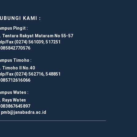
UBUNGI KAMI :
ampus Pingit :
l. Tentara Rakyat Mataram No 55-57
elp/Fax (0274) 561039, 517251
085842770576
ampus Timoho :
. Timoho II No.40
elp/Fax (0274) 562716, 548851
085712616066
ampus Wates :
l. Raya Wates
083867645897
pmb@janabadra.ac.id